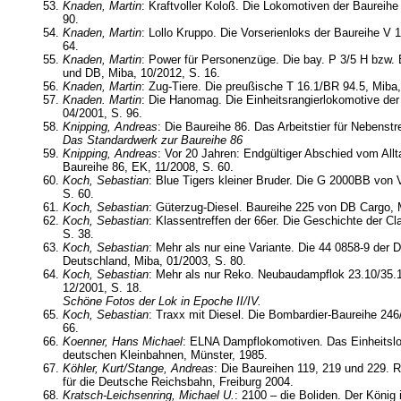
Knaden, Martin
: Kraftvoller Koloß. Die Lokomotiven der Baureihe
90.
Knaden, Martin
: Lollo Kruppo. Die Vorserienloks der Baureihe V 
64.
Knaden, Martin
: Power für Personenzüge. Die bay. P 3/5 H bzw.
und DB, Miba, 10/2012, S. 16.
Knaden, Martin
: Zug-Tiere. Die preußische T 16.1/BR 94.5, Miba,
Knaden. Martin
: Die Hanomag. Die Einheitsrangierlokomotive der
04/2001, S. 96.
Knipping, Andreas
: Die Baureihe 86. Das Arbeitstier für Nebenst
Das Standardwerk zur Baureihe 86
Knipping, Andreas
: Vor 20 Jahren: Endgültiger Abschied vom Allt
Baureihe 86, EK, 11/2008, S. 60.
Koch, Sebastian
: Blue Tigers kleiner Bruder. Die G 2000BB von 
S. 60.
Koch, Sebastian
: Güterzug-Diesel. Baureihe 225 von DB Cargo, M
Koch, Sebastian
: Klassentreffen der 66er. Die Geschichte der Cl
S. 38.
Koch, Sebastian
: Mehr als nur eine Variante. Die 44 0858-9 der DR
Deutschland, Miba, 01/2003, S. 80.
Koch, Sebastian
: Mehr als nur Reko. Neubaudampflok 23.10/35.
12/2001, S. 18.
Schöne Fotos der Lok in Epoche II/IV.
Koch, Sebastian
: Traxx mit Diesel. Die Bombardier-Baureihe 246
66.
Koenner, Hans Michael
: ELNA Dampflokomotiven. Das Einheitslo
deutschen Kleinbahnen, Münster, 1985.
Köhler, Kurt/Stange, Andreas
: Die Baureihen 119, 219 und 229. 
für die Deutsche Reichsbahn, Freiburg 2004.
Kratsch-Leichsenring, Michael U.
: 2100 – die Boliden. Der König i