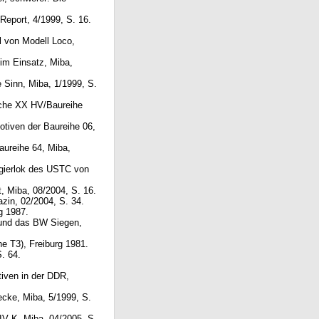
Report, 4/1999, S. 16.
l von Modell Loco,
 im Einsatz, Miba,
 Sinn, Miba, 1/1999, S.
iche XX HV/Baureihe
tiven der Baureihe 06,
aureihe 64, Miba,
ngierlok des USTC von
t, Miba, 08/2004, S. 16.
azin, 02/2004, S. 34.
g 1987.
 und das BW Siegen,
he T3), Freiburg 1981.
. 64.
tiven in der DDR,
ecke, Miba, 5/1999, S.
IV K, Miba, 04/2005, S.