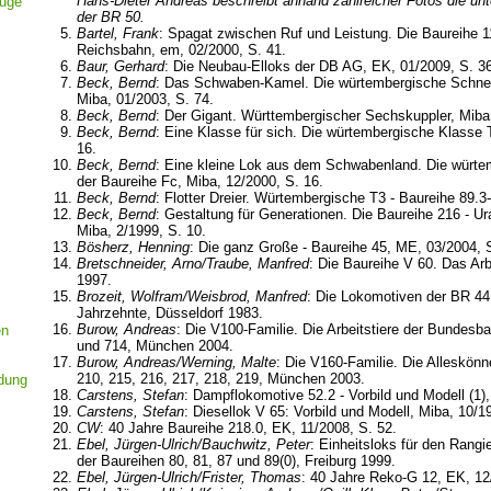
Hans-Dieter Andreas beschreibt anhand zahlreicher Fotos die unt
euge
der BR 50.
Bartel, Frank
: Spagat zwischen Ruf und Leistung. Die Baureihe 
Reichsbahn, em, 02/2000, S. 41.
Baur, Gerhard
: Die Neubau-Elloks der DB AG, EK, 01/2009, S. 36
Beck, Bernd
: Das Schwaben-Kamel. Die würtembergische Schnel
Miba, 01/2003, S. 74.
Beck, Bernd
: Der Gigant. Württembergischer Sechskuppler, Miba,
Beck, Bernd
: Eine Klasse für sich. Die würtembergische Klasse 
16.
Beck, Bernd
: Eine kleine Lok aus dem Schwabenland. Die würte
der Baureihe Fc, Miba, 12/2000, S. 16.
Beck, Bernd
: Flotter Dreier. Würtembergische T3 - Baureihe 89.3
Beck, Bernd
: Gestaltung für Generationen. Die Baureihe 216 - Ur
Miba, 2/1999, S. 10.
Bösherz, Henning
: Die ganz Große - Baureihe 45, ME, 03/2004, 
Bretschneider, Arno/Traube, Manfred
: Die Baureihe V 60. Das Arb
1997.
Brozeit, Wolfram/Weisbrod, Manfred
: Die Lokomotiven der BR 44
Jahrzehnte, Düsseldorf 1983.
Burow, Andreas
: Die V100-Familie. Die Arbeitstiere der Bundesb
en
und 714, München 2004.
Burow, Andreas/Werning, Malte
: Die V160-Familie. Die Alleskön
210, 215, 216, 217, 218, 219, München 2003.
ldung
Carstens, Stefan
: Dampflokomotive 52.2 - Vorbild und Modell (1),
Carstens, Stefan
: Diesellok V 65: Vorbild und Modell, Miba, 10/1
CW
: 40 Jahre Baureihe 218.0, EK, 11/2008, S. 52.
Ebel, Jürgen-Ulrich/Bauchwitz, Peter
: Einheitsloks für den Rangi
der Baureihen 80, 81, 87 und 89(0), Freiburg 1999.
Ebel, Jürgen-Ulrich/Frister, Thomas
: 40 Jahre Reko-G 12, EK, 12