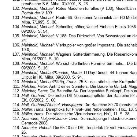
preußische S 6, Miba, 01/2001, S. 23.
Meinhold, Michael
: Rotes Mädchen für alles (V 100), Modellbahn 
Porträt der V 100
Meinhold, Michael
: Route 66. Giessener Neubaulok als H0-Model
Miba, 7/1995, S. 36.
Meinhold, Michael
: Schneller, höher, weiter! Einheits-Elloks 1956
09/2006, S. 54.
Meinhold, Michael
: V 188: Das Dickschiff. Von Sewastopol an die
24.
Meinhold, Michael
: Vierkuppler von großer Imposanz. Die sächs
19.0, .
Meinhold, Michael
: Wagners Götterdämmerung. Die Riesenlokomo
Miba, 01/2002, S. 10.
Meinhold, Michael
: Wo sich die flinken Pummel tummeln... Die B
09/2006, S. 16.
Meinhold, Michael/Knaden, Martin
: D-Day-Diesel. 44-Tonnen-Ra
Liliput in H0, Miba, 09/2000, S. 94.
Meinhold, Michael/Rittig, Franz
: 75.5 - das sächsische Kraftpake
Melcher, Peter
: Antritt eines Sprinters. Die Baureihe 65, Lok Mag
Melcher, Peter
: Die Baureihe 64. Der legendäre Bubikopf, Freibur
Moll, Gerhard
: Die ersten DB-Neubaudampfloks der Baureihe 82
EK, 05/2002, S. 66.
Moll, Gerhard/Wenzel, Hansjürgen
: Die Baureihe 89.70 (preußisc
Müller, Hans
: Dampfloks für Privat- und Nebenbahnen, Hp1, 18, S
Müller, Hans
: Die sächsische Vierundneunzig, Hp1, 11, S. 38.
Neumann, Holger/Kästner, Sven
: Schmalspurige Industrielokomo
Gernrode 2008.
Niemeier, Robert
: Die 65.10 der DR. Tenderlok für viel Einsatzzw
26.
Niemeier, Robert
: Sachsens Schmalspurkönigin. Die sächsische 