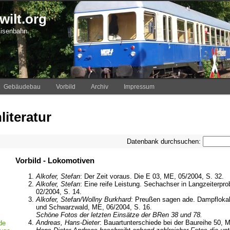
ilt.org
Eisenbahn
Gebäudebau
Vorbild
Archiv
Impressum
iteratur
Datenbank durchsuchen:
Vorbild - Lokomotiven
Alkofer, Stefan
: Der Zeit voraus. Die E 03, ME, 05/2004, S. 32.
Alkofer, Stefan
: Eine reife Leistung. Sechachser in Langzeiterpr
02/2004, S. 14.
Alkofer, Stefan/Wollny Burkhard
: Preußen sagen ade. Dampfloka
und Schwarzwald, ME, 06/2004, S. 16.
Schöne Fotos der letzten Einsätze der BRen 38 und 78.
Andreas, Hans-Dieter
: Bauartunterschiede bei der Baureihe 50,
de