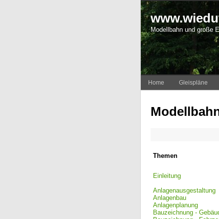
www.wieduw
Modellbahn und große 
Home
Gleispläne
Modellbahnl
Themen
Einleitung
Anlagenausgestaltung
Anlagenbau
Anlagenplanung
Bauzeichnung - Gebäu