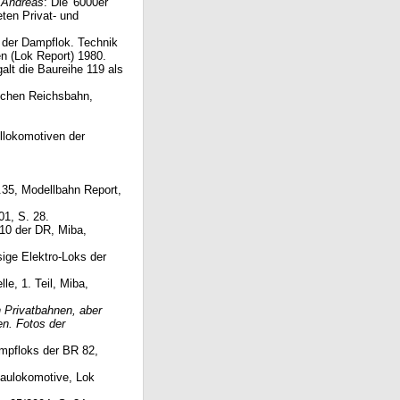
, Andreas
: Die '6000er'
ten Privat- und
e der Dampflok. Technik
n (Lok Report) 1980.
alt die Baureihe 119 als
schen Reichsbahn,
llokomotiven der
.35, Modellbahn Report,
01, S. 28.
P 10 der DR, Miba,
ge Elektro-Loks der
e, 1. Teil, Miba,
n Privatbahnen, aber
n. Fotos der
ampfloks der BR 82,
baulokomotive, Lok