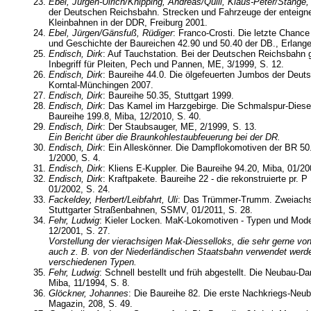
Ebel, Jürgen-Ulrich/Knipping, Andreas/Quill, Klaus-Peter/Stange
der Deutschen Reichsbahn. Strecken und Fahrzeuge der enteigne
Kleinbahnen in der DDR, Freiburg 2001.
Ebel, Jürgen/Gänsfuß, Rüdiger
: Franco-Crosti. Die letzte Chanc
und Geschichte der Baureichen 42.90 und 50.40 der DB., Erlange
Endisch, Dirk
: Auf Tauchstation. Bei der Deutschen Reichsbahn g
Inbegriff für Pleiten, Pech und Pannen, ME, 3/1999, S. 12.
Endisch, Dirk
: Baureihe 44.0. Die ölgefeuerten Jumbos der Deut
Korntal-Münchingen 2007.
Endisch, Dirk
: Baureihe 50.35, Stuttgart 1999.
Endisch, Dirk
: Das Kamel im Harzgebirge. Die Schmalspur-Diese
Baureihe 199.8, Miba, 12/2010, S. 40.
Endisch, Dirk
: Der Staubsauger, ME, 2/1999, S. 13.
Ein Bericht über die Braunkohlestaubfeuerung bei der DR.
Endisch, Dirk
: Ein Alleskönner. Die Dampflokomotiven der BR 50
1/2000, S. 4.
Endisch, Dirk
: Kliens E-Kuppler. Die Baureihe 94.20, Miba, 01/20
Endisch, Dirk
: Kraftpakete. Baureihe 22 - die rekonstruierte pr. 
01/2002, S. 24.
Fackeldey, Herbert/Leibfahrt, Uli
: Das Trümmer-Trumm. Zweiachsi
Stuttgarter Straßenbahnen, SSMV, 01/2011, S. 28.
Fehr, Ludwig
: Kieler Locken. MaK-Lokomotiven - Typen und Modell
12/2001, S. 27.
Vorstellung der vierachsigen Mak-Diesselloks, die sehr gerne vo
auch z. B. von der Niederländischen Staatsbahn verwendet werde
verschiedenen Typen.
Fehr, Ludwig
: Schnell bestellt und früh abgestellt. Die Neubau-D
Miba, 11/1994, S. 8.
Glöckner, Johannes
: Die Baureihe 82. Die erste Nachkriegs-Neu
Magazin, 208, S. 49.