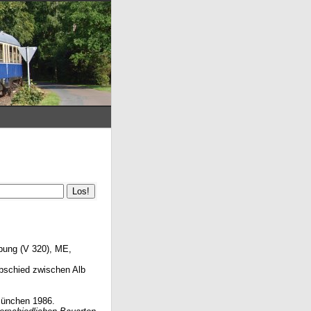
obung (V 320), ME,
bschied zwischen Alb
 München 1986.