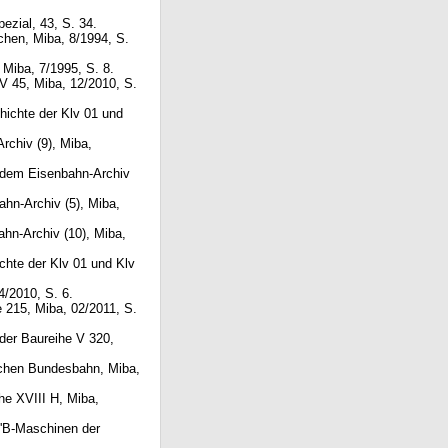
ezial, 43, S. 34.
chen, Miba, 8/1994, S.
Miba, 7/1995, S. 8.
 V 45, Miba, 12/2010, S.
hichte der Klv 01 und
rchiv (9), Miba,
s dem Eisenbahn-Archiv
hn-Archiv (5), Miba,
hn-Archiv (10), Miba,
chte der Klv 01 und Klv
/2010, S. 6.
e 215, Miba, 02/2011, S.
der Baureihe V 320,
schen Bundesbahn, Miba,
he XVIII H, Miba,
2'B-Maschinen der