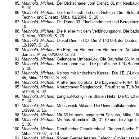
Meinhold, Michael
: Der Dickschädel vom Dienst. 01 mit Neubauk
S. 10.
Meinhold, Michael
: Der Edelhirsch und sein Gefolge. Die Elloks 
Technik und Einsatz, Miba, 01/2004, S. 18.
Meinhold, Michael
: Die Dame 03. Flachlandrenner und Bergprinze
10.
Meinhold, Michael
: Die Kleine mit dem Verbindungsrohr. Die badi
3, Miba, 09/2006, S. 76.
Meinhold, Michael
: Diesel-Dino in HO. Die V 140 001 der Deuts
12/1997, S. 16.
Meinhold, Michael
: En Elm, em Elm end em Elm herem. Die 44er
damals, Miba, 03/2000, S. 28.
Meinhold, Michael
: Gelungene Umbau-Lok. Die Baureihe 56, Miba
Meinhold, Michael
: Hinten ohne zwei. Die preußische T 10/Baure
S. 18.
Meinhold, Michael
: Koloss mit kritischem Kessel. Die 1'E 1'-Lok
45, Miba, 11/2002, S. 88.
Meinhold, Michael
: Kraftei aus Kurpfalz. Die bayerische R 4/4, M
Meinhold, Michael
: Kreuzbraver Rangierbock. Preußische T13/Ba
5/1996, S. 92.
Meinhold, Michael
: Langlauf-Königin im Blauen Netz. Die 03.10 
S. 14.
Meinhold, Michael
: Mehrzweck-Mikado. Die Universallokomotive 
1/1999, S. 16.
Meinhold, Michael
: Mit 66 ist noch lange nicht Schluss, Miba, 10
Meinhold, Michael
: Mythos Stromlinie. 05, 01.10 und die Züge ihr
S. 36.
Meinhold, Michael
: Preußischer Charakterkopf. Die preußische T 
Miba, 11/1997, S. 18.
Meinhold, Michael
: Robert Garbes letztes Gefecht. Größer, stärk