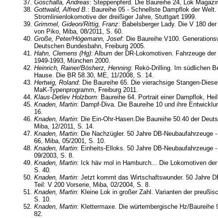
Goschalla, Andreas
: Steppenpferd. Die Baureihe 24, Lok Magazin
Gottwald, Alfred B.
: Baureihe 05 - Schnellste Dampflok der Welt.
Stromlinienlokomotive der dreißiger Jahre, Stuttgart 1999.
Grimmel, Gideon/Rittig, Franz
: Babelsberger Lady. Die V 180 der
von Piko, Miba, 08/2011, S. 60.
Große, Peter/Högemann, Josef
: Die Baureihe V100. Generations
Deutschen Bundesbahn, Freiburg 2005.
Hahn, Clemens (Hg)
: Album der DR-Lokomotiven. Fahrzeuge de
1949-1993, München 2000.
Heinrich, Rainer/Bösherz, Henning
: Rekö-Drilling. Im südlichen 
Hause. Die BR 58.30, ME, 11/2008, S. 14.
Hertwig, Roland
: Die Baureihe 65. Die vierachsige Stangen-Diese
MaK-Typenprogramm, Freiburg 2011.
Klaus-Detlev Holzborn
: Baureihe 64. Portrait einer Dampflok, Hei
Knaden, Martin
: Dampf-Diva. Die Baureihe 10 und ihre Entwicklu
16.
Knaden, Martin
: Die Ein-Ohr-Hasen.Die Baureihe 50.40 der Deu
Miba, 12/2011, S. 14.
Knaden, Martin
: Die Nachzügler. 50 Jahre DB-Neubaufahrzeuge - 
66, Miba, 05/2001, S. 10.
Knaden, Martin
: Einheits-Elloks. 50 Jahre DB-Neubaufahrzeuge - 
09/2003, S. 8.
Knaden, Martin
: Ick häv mol in Hamburch... Die Lokomotiven der
S. 40.
Knaden, Martin
: Jetzt kommt das Wirtschaftswunder. 50 Jahre D
Teil: V 200 Vorserie, Miba, 02/2004, S. 8.
Knaden, Martin
: Kleine Lok in großer Zahl. Varianten der preußis
S. 10.
Knaden, Martin
: Klettermaxe. Die würtembergische Hz/Baureihe 9
82.