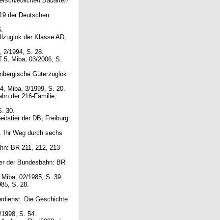
erschiedlichen Bauarten
119 der Deutschen
.
lzuglok der Klasse AD,
 2/1994, S. 28.
T 5, Miba, 03/2006, S.
mbergische Güterzuglok
-4, Miba, 3/1999, S. 20.
ahn der 216-Familie,
S. 30.
eitstier der DB, Freiburg
. Ihr Weg durch sechs
ahn: BR 211, 212, 213
ner der Bundesbahn: BR
 Miba, 02/1985, S. 39.
985, S. 28.
erdienst. Die Geschichte
/1998, S. 54.