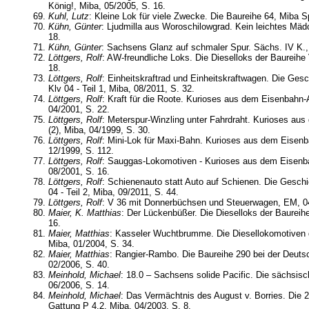
König!, Miba, 05/2005, S. 16.
Kuhl, Lutz
: Kleine Lok für viele Zwecke. Die Baureihe 64, Miba Sp
Kühn, Günter
: Ljudmilla aus Woroschilowgrad. Kein leichtes Mäd
18.
Kühn, Günter
: Sachsens Glanz auf schmaler Spur. Sächs. IV K., 
Löttgers, Rolf
: AW-freundliche Loks. Die Dieselloks der Baureihe
18.
Löttgers, Rolf
: Einheitskraftrad und Einheitskraftwagen. Die Gesc
Klv 04 - Teil 1, Miba, 08/2011, S. 32.
Löttgers, Rolf
: Kraft für die Roote. Kurioses aus dem Eisenbahn-A
04/2001, S. 22.
Löttgers, Rolf
: Meterspur-Winzling unter Fahrdraht. Kurioses au
(2), Miba, 04/1999, S. 30.
Löttgers, Rolf
: Mini-Lok für Maxi-Bahn. Kurioses aus dem Eisenba
12/1999, S. 112.
Löttgers, Rolf
: Sauggas-Lokomotiven - Kurioses aus dem Eisenba
08/2001, S. 16.
Löttgers, Rolf
: Schienenauto statt Auto auf Schienen. Die Geschi
04 - Teil 2, Miba, 09/2011, S. 44.
Löttgers, Rolf
: V 36 mit Donnerbüchsen und Steuerwagen, EM, 04
Maier, K. Matthias
: Der Lückenbüßer. Die Dieselloks der Baureih
16.
Maier, Matthias
: Kasseler Wuchtbrumme. Die Diesellokomotiven 
Miba, 01/2004, S. 34.
Maier, Matthias
: Rangier-Rambo. Die Baureihe 290 bei der Deut
02/2006, S. 40.
Meinhold, Michael
: 18.0 – Sachsens solide Pacific. Die sächsisc
06/2006, S. 14.
Meinhold, Michael
: Das Vermächtnis des August v. Borries. Die 
Gattung P 4.2, Miba, 04/2003, S. 8.