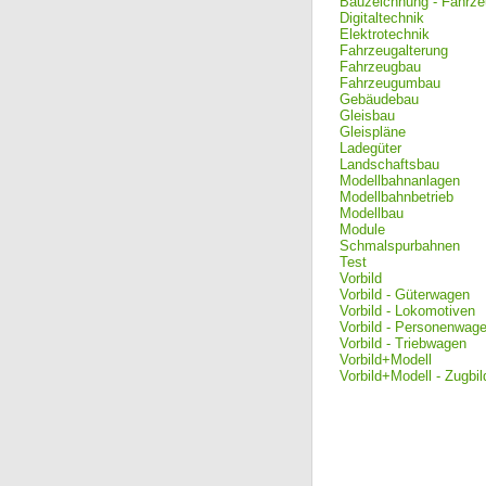
Bauzeichnung - Fahrz
Digitaltechnik
Elektrotechnik
Fahrzeugalterung
Fahrzeugbau
Fahrzeugumbau
Gebäudebau
Gleisbau
Gleispläne
Ladegüter
Landschaftsbau
Modellbahnanlagen
Modellbahnbetrieb
Modellbau
Module
Schmalspurbahnen
Test
Vorbild
Vorbild - Güterwagen
Vorbild - Lokomotiven
Vorbild - Personenwag
Vorbild - Triebwagen
Vorbild+Modell
Vorbild+Modell - Zugbi