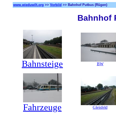
www.wieduwilt.org
>>
Vorbild
>>
Bahnhof Putbus (Rügen)
Bahnhof 
Bahnsteige
BW
Fahrzeuge
Gleisfeld