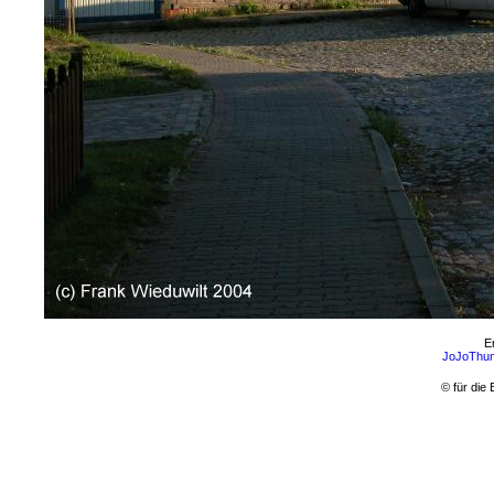
E
JoJoThum
© für die 