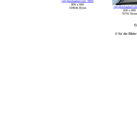
vgf-gleisbauhof-silo_0005
800 x 600
vgf-gleisbauhof-si
109646 Bytes
600 x 800
76791 Byte
E
© für die Bild