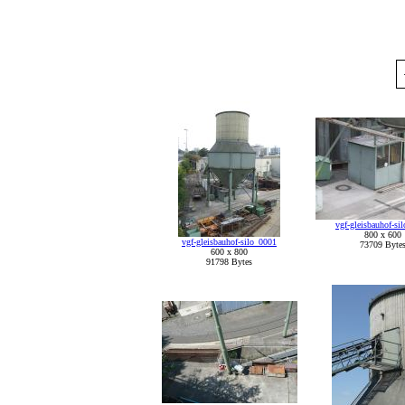
vgf-gleisbauhof-si
800 x 600
vgf-gleisbauhof-silo_0001
73709 Byte
600 x 800
91798 Bytes