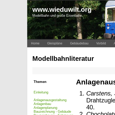
www.wieduwilt.org
Modellbahn und große Eisenbahn
Home
Gleispläne
Gebäudebau
Vorbild
Modellbahnliteratur
Anlagenaus
Themen
Carstens, 
Einleitung
Drahtzugle
Anlagenausgestaltung
Anlagenbau
40.
Anlagenplanung
Bauzeichnung - Gebäude
Chocholaty