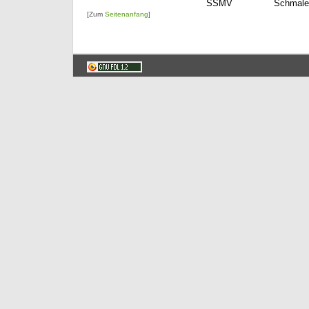
SSMV
Schmale
[Zum
Seitenanfang
]