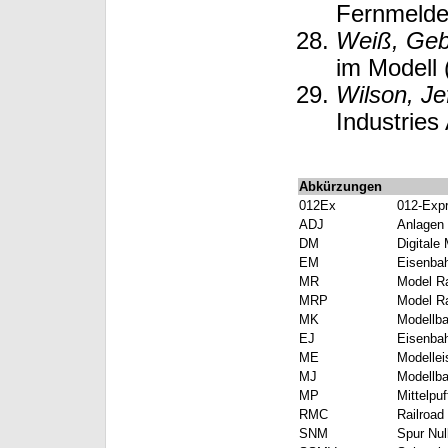
Fernmeldem
Weiß, Geb
im Modell 
Wilson, Je
Industries
Abkürzungen
012Ex
012-Exp
ADJ
Anlagen 
DM
Digitale
EM
Eisenba
MR
Model Ra
MRP
Model Ra
MK
Modellba
EJ
Eisenbah
ME
Modellei
MJ
Modellba
MP
Mittelpuf
RMC
Railroad
SNM
Spur Nul