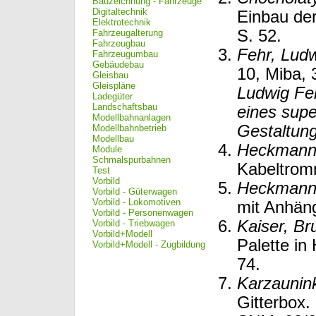
Bauzeichnung - Fahrzeuge
Digitaltechnik
Einbau de
Elektrotechnik
S. 52.
Fahrzeugalterung
Fahrzeugbau
Fehr, Lud
Fahrzeugumbau
Gebäudebau
10, Miba, 
Gleisbau
Gleispläne
Ludwig Feh
Ladegüter
Landschaftsbau
eines sup
Modellbahnanlagen
Gestaltun
Modellbahnbetrieb
Modellbau
Heckmann
Module
Schmalspurbahnen
Kabeltrom
Test
Vorbild
Heckmann
Vorbild - Güterwagen
Vorbild - Lokomotiven
mit Anhäng
Vorbild - Personenwagen
Kaiser, Br
Vorbild - Triebwagen
Vorbild+Modell
Palette in
Vorbild+Modell - Zugbildung
74.
Karzaunink
Gitterbox.