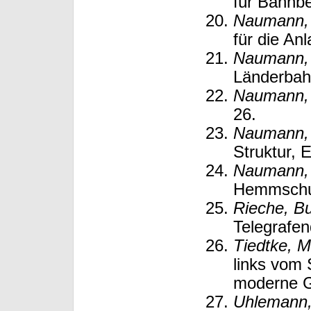
für Bahnbe
Naumann, 
für die An
Naumann, 
Länderbahn
Naumann, 
26.
Naumann, 
Struktur, 
Naumann, 
Hemmschuh
Rieche, B
Telegrafen
Tiedtke, M
links vom 
moderne Gl
Uhlemann,