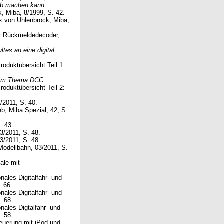
ieb machen kann.
ck, Miba, 8/1999, S. 42.
ox von Uhlenbrock, Miba,
per Rückmeldedecoder,
tes an eine digital
roduktübersicht Teil 1:
 zum Thema DCC.
roduktübersicht Teil 2:
3/2011, S. 40.
eb, Miba Spezial, 42, S.
. 43.
3/2011, S. 48.
3/2011, S. 48.
 Modellbahn, 03/2011, S.
nale mit
.
onales Digitalfahr- und
. 66.
onales Digitalfahr- und
. 68.
onales Digtalfahr- und
. 58.
euerung mit iPod und