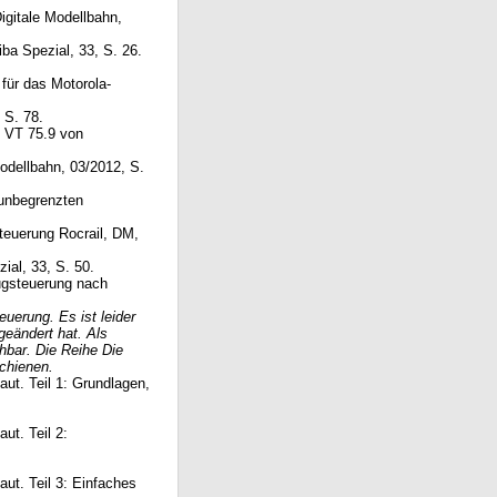
Digitale Modellbahn,
iba Spezial, 33, S. 26.
für das Motorola-
 S. 78.
 VT 75.9 von
Modellbahn, 03/2012, S.
unbegrenzten
Steuerung Rocrail, DM,
ial, 33, S. 50.
zugsteuerung nach
uerung. Es ist leider
geändert hat. Als
hbar. Die Reihe Die
schienen.
aut. Teil 1: Grundlagen,
ut. Teil 2:
aut. Teil 3: Einfaches