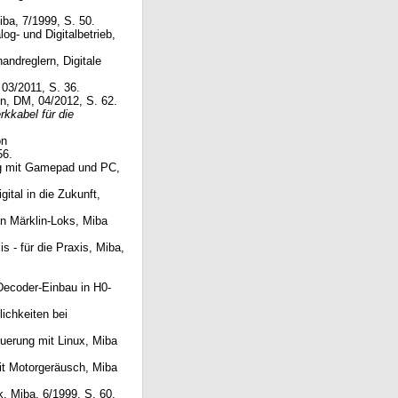
iba, 7/1999, S. 50.
og- und Digitalbetrieb,
andreglern, Digitale
 03/2011, S. 36.
hn, DM, 04/2012, S. 62.
kkabel für die
on
56.
g mit Gamepad und PC,
ital in die Zukunft,
in Märklin-Loks, Miba
s - für die Praxis, Miba,
 Decoder-Einbau in H0-
ichkeiten bei
euerung mit Linux, Miba
it Motorgeräusch, Miba
ck, Miba, 6/1999, S. 60.