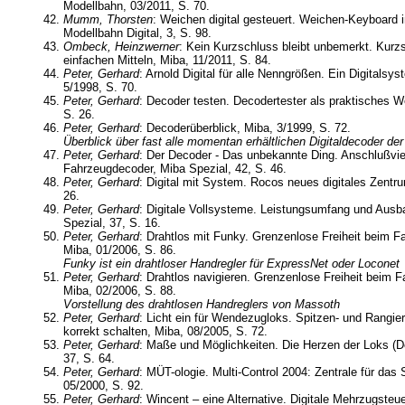
Modellbahn, 03/2011, S. 70.
Mumm, Thorsten
: Weichen digital gesteuert. Weichen-Keyboard
Modellbahn Digital, 3, S. 98.
Ombeck, Heinzwerner
: Kein Kurzschluss bleibt unbemerkt. Kurz
einfachen Mitteln, Miba, 11/2011, S. 84.
Peter, Gerhard
: Arnold Digital für alle Nenngrößen. Ein Digitalsy
5/1998, S. 70.
Peter, Gerhard
: Decoder testen. Decodertester als praktisches 
S. 26.
Peter, Gerhard
: Decoderüberblick, Miba, 3/1999, S. 72.
Überblick über fast alle momentan erhältlichen Digitaldecoder de
Peter, Gerhard
: Der Decoder - Das unbekannte Ding. Anschlußviel
Fahrzeugdecoder, Miba Spezial, 42, S. 46.
Peter, Gerhard
: Digital mit System. Rocos neues digitales Zentr
26.
Peter, Gerhard
: Digitale Vollsysteme. Leistungsumfang und Ausba
Spezial, 37, S. 16.
Peter, Gerhard
: Drahtlos mit Funky. Grenzenlose Freiheit beim F
Miba, 01/2006, S. 86.
Funky ist ein drahtloser Handregler für ExpressNet oder Loconet
Peter, Gerhard
: Drahtlos navigieren. Grenzenlose Freiheit beim 
Miba, 02/2006, S. 88.
Vorstellung des drahtlosen Handreglers von Massoth
Peter, Gerhard
: Licht ein für Wendezugloks. Spitzen- und Rangie
korrekt schalten, Miba, 08/2005, S. 72.
Peter, Gerhard
: Maße und Möglichkeiten. Die Herzen der Loks (D
37, S. 64.
Peter, Gerhard
: MÜT-ologie. Multi-Control 2004: Zentrale für das
05/2000, S. 92.
Peter, Gerhard
: Wincent – eine Alternative. Digitale Mehrzugsteu