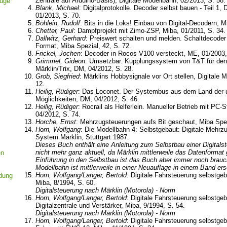
Zentrale auf Arduino-Basis), Digitale Modellbahn, 02/2013, S. 58.
euge
Blank, Michael
: Digitalprotokolle. Decoder selbst bauen - Teil 1, 
01/2013, S. 70.
Böhlein, Rudolf
: Bits in die Loks! Einbau von Digital-Decodern, M
Chetter, Paul
: Dampfprojekt mit Zimo-ZSP, Miba, 01/2011, S. 34.
Dallwitz, Gerhard
: Preiswert schalten und melden. Schaltdecoder 
Format, Miba Spezial, 42, S. 72.
Frickel, Jochen
: Decoder in Rocos V100 versteckt, ME, 01/2003,
Grimmel, Gideon
: Umsetzbar. Kupplungssystem von T&T für den
Märklin/Trix, DM, 04/2012, S. 28.
Grob, Siegfried
: Märklins Hobbysignale vor Ort stellen, Digitale 
12.
Heilig, Rüdiger
: Das Loconet. Der Systembus aus dem Land der 
Möglichkeiten, DM, 04/2012, S. 46.
Heilig, Rüdiger
: Rocrail als Helferlein. Manueller Betrieb mit PC-
04/2012, S. 74.
Horche, Ernst
: Mehrzugsteuerungen aufs Bit geschaut, Miba Spez
Horn, Wolfgang
: Die Modellbahn 4: Selbstgebaut: Digitale Mehr
System Märklin, Stuttgart 1987.
Dieses Buch enthält eine Anleitung zum Selbstbau einer Digitalste
nicht mehr ganz aktuell, da Märklin mittlerweile das Datenformat 
en
Einführung in den Selbstbau ist das Buch aber immer noch brauc
Modellbahn ist mittlerweile in einer Neuauflage in einem Band er
Horn, Wolfgang/Langer, Bertold
: Digitale Fahrsteuerung selbstgeb
ldung
Miba, 8/1994, S. 60.
Digitalsteuerung nach Märklin (Motorola) - Norm
Horn, Wolfgang/Langer, Bertold
: Digitale Fahrsteuerung selbstgeba
Digitalzentrale und Verstärker, Miba, 9/1994, S. 54.
Digitalsteuerung nach Märklin (Motorola) - Norm
Horn, Wolfgang/Langer, Bertold
: Digitale Fahrsteuerung selbstgeb