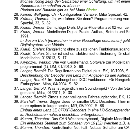
Michael König zeigt den Selbstbau einer Schaltung, um mit eine
Sonderfunktion schalten zu können.
Platinen und Bauteile gibt es bei Mario
Binder
Körner, Wolfgang
: CV - Configuration Variable, Miba Spezial, 42, 
Krämer, Thorsten
: Ja, wie fahren Sie denn? Programmierung von
Spezial, 33, S. 32.
Kraus, Werner
: Der richtige Dreh. Digital-Plus-Startset 02 von L
Kraus, Werner
: Modellbahn Digital Praxis. Aufbau, Betrieb und S
1991.
In diesem Buch (inzwischen in einer Neuauflage erschienen) geh
Digitalsystem von Märklin
Krauß, Stefan
: Rangierlicht ohne zusätzlichen Funktionsausgang
Krauß, Stefan
: Sicher ist sicher. Elektronische Sicherung für star
Modellbahn, 01/2013, S. 17.
Krypczyk, Veikko
: Wie von Geisterhand. Software zur Modellbah
programmiert (1), DM, 01/2010, S. 68.
Langer, Bertold
: Die Regulierten von Digital plus, EK, 10/1998, S.
Beschreibung der Decoder von Lenz mit Angaben zu den Auße
Langer, Bertold
: Im Dschungel der DCC-Funktionen. Für Rangierl
Entkupplern, Miba, 04/2004, S. 82.
Langer, Bertold
: Was ist eigentlich ein Soundprojekt? Von der St
gemacht, Miba, 01/2011, S. 30.
Langer, Bertold
: Zimos superintelligente Fahrzeugdecoder, EK, 1
Marshall, Trevor
: Bigger Uses for smaller DCC Decoders. Their m
more options in larger scales, MR, 05/2002, S. 86.
Einbau eines Lenz LE 077XF-Decoders in eine H0-Schlepptenderl
im Aschekasten nahezu unsichtbar untergebracht.
Mumm, Thorsten
: Das CAN-Weichenkeyboard, Digitale Modellbah
Ein einfaches Stellpult zum Schalten von 16 (32) Weichen z.B. a
Mumm, Thorsten
: Kontrollierter Not-Halt. Notaus-Schalter am CA