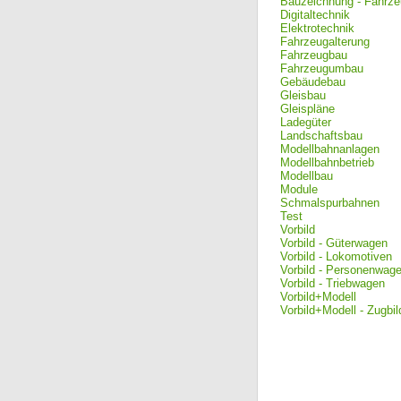
Bauzeichnung - Fahrz
Digitaltechnik
Elektrotechnik
Fahrzeugalterung
Fahrzeugbau
Fahrzeugumbau
Gebäudebau
Gleisbau
Gleispläne
Ladegüter
Landschaftsbau
Modellbahnanlagen
Modellbahnbetrieb
Modellbau
Module
Schmalspurbahnen
Test
Vorbild
Vorbild - Güterwagen
Vorbild - Lokomotiven
Vorbild - Personenwag
Vorbild - Triebwagen
Vorbild+Modell
Vorbild+Modell - Zugbi