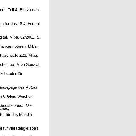
aut. Teil 4: Bis zu acht
ern für das DCC-Format,
gital, Miba, 02/2002, S.
enankermotoren, Miba,
talzentrale Z21, Miba,
sbetrieb, Miba Spezial,
kdecoder für
Homepage des Autors
in C-Gleis-Weichen,
chendecoders. Der
fflig.
er für das Märklin-
ei für viel Rangierspaß,