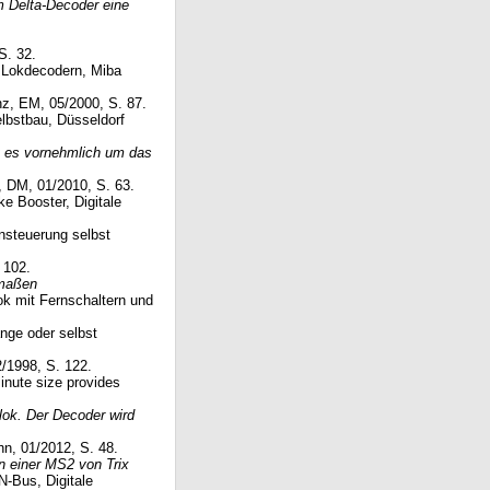
m Delta-Decoder eine
S. 32.
 Lokdecodern, Miba
enz, EM, 05/2000, S. 87.
elbstbau, Düsseldorf
t es vornehmlich um das
, DM, 01/2010, S. 63.
ke Booster, Digitale
nsteuerung selbst
 102.
nmaßen
ok mit Fernschaltern und
ange oder selbst
2/1998, S. 122.
inute size provides
ok. Der Decoder wird
n, 01/2012, S. 48.
n einer MS2 von Trix
N-Bus, Digitale