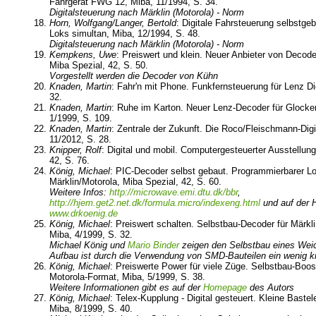
Fahrgerät FWG 12, Miba, 11/1994, S. 34.
Digitalsteuerung nach Märklin (Motorola) - Norm
Horn, Wolfgang/Langer, Bertold
: Digitale Fahrsteuerung selbstgeb
Loks simultan, Miba, 12/1994, S. 48.
Digitalsteuerung nach Märklin (Motorola) - Norm
Kempkens, Uwe
: Preiswert und klein. Neuer Anbieter von Decod
Miba Spezial, 42, S. 50.
Vorgestellt werden die Decoder von Kühn
Knaden, Martin
: Fahr'n mit Phone. Funkfernsteuerung für Lenz Di
32.
Knaden, Martin
: Ruhe im Karton. Neuer Lenz-Decoder für Glock
1/1999, S. 109.
Knaden, Martin
: Zentrale der Zukunft. Die Roco/Fleischmann-Digi
11/2012, S. 28.
Knipper, Rolf
: Digital und mobil. Computergesteuerter Ausstellung
42, S. 76.
König, Michael
: PIC-Decoder selbst gebaut. Programmierbarer Lo
Märklin/Motorola, Miba Spezial, 42, S. 60.
Weitere Infos:
http://microwave.emi.dtu.dk/bbr
,
http://hjem.get2.net.dk/formula.micro/indexeng.html
und auf der 
www.drkoenig.de
König, Michael
: Preiswert schalten. Selbstbau-Decoder für Märkl
Miba, 4/1999, S. 32.
Michael König und
Mario Binder
zeigen den Selbstbau eines Wei
Aufbau ist durch die Verwendung von SMD-Bauteilen ein wenig kni
König, Michael
: Preiswerte Power für viele Züge. Selbstbau-Boost
Motorola-Format, Miba, 5/1999, S. 38.
Weitere Informationen gibt es auf der
Homepage
des Autors
König, Michael
: Telex-Kupplung - Digital gesteuert. Kleine Bastel
Miba, 8/1999, S. 40.