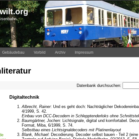
ilt.org
Eisenbahn
Gebäudebau
Vorbild
Archiv
Impressum
iteratur
Datenbank durchsuchen:
Digitaltechnik
Albrecht, Rainer
: Und es geht doch: Nachträglicher Dekodereinba
4/1999, S. 42.
Einbau von DCC-Decodern in Schlepptenderloks ohne Schnittstel
Baumgärtner, Jochen
: Lichtsignale, digital und komfortabel. Deco
Format, Miba, 6/1999, S. 74.
Selbstbau eines Lichtsignaldecoders mit Platinenlayout
Blank, Michael
: Decodierung. Decoder selbst bauen - Teil 2 (eine
de