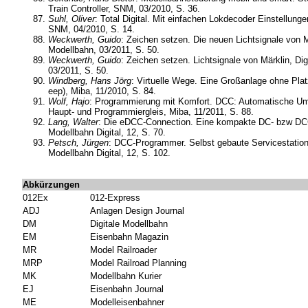
Train Controller, SNM, 03/2010, S. 36.
Suhl, Oliver
: Total Digital. Mit einfachen Lokdecoder Einstellun
SNM, 04/2010, S. 14.
Weckwerth, Guido
: Zeichen setzen. Die neuen Lichtsignale von Mä
Modellbahn, 03/2011, S. 50.
Weckwerth, Guido
: Zeichen setzen. Lichtsignale von Märklin, Dig
03/2011, S. 50.
Windberg, Hans Jörg
: Virtuelle Wege. Eine Großanlage ohne Plat
eep), Miba, 11/2010, S. 84.
Wolf, Hajo
: Programmierung mit Komfort. DCC: Automatische U
Haupt- und Programmiergleis, Miba, 11/2011, S. 88.
Lang, Walter
: Die eDCC-Connection. Eine kompakte DC- bzw DC
Modellbahn Digital, 12, S. 70.
Petsch, Jürgen
: DCC-Programmer. Selbst gebaute Servicestation 
Modellbahn Digital, 12, S. 102.
Abkürzungen
012Ex
012-Express
ADJ
Anlagen Design Journal
DM
Digitale Modellbahn
EM
Eisenbahn Magazin
MR
Model Railroader
MRP
Model Railroad Planning
MK
Modellbahn Kurier
EJ
Eisenbahn Journal
ME
Modelleisenbahner