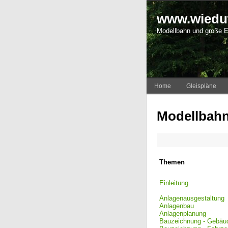
www.wieduw
Modellbahn und große 
Home
Gleispläne
Modellbahnl
Themen
Einleitung
Anlagenausgestaltung
Anlagenbau
Anlagenplanung
Bauzeichnung - Gebäu