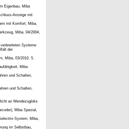
 im Eigenbau, Miba
schluss-Anzeige mit
stem mit Komfort, Miba,
Werkzeug, Miba, 04/2004,
r verbreiteten Systeme
falt der
um, Miba, 03/2010, S.
ufähigkeit, Miba
ahren und Schalten,
Fahren und Schalten,
rlicht an Wendezugloks
ecoder), Miba Spezial,
 Selectrix-System, Miba,
erung im Selbstbau,