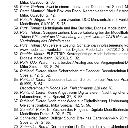
Miba, 05/2005, S. 86.
Peter, Gerhard
: Zwei in einem. Innovation: Decoder mit Sound, M
Peter, Manfred
: Black Box von Roco. Kehrschleifenmodul für Anal
Miba, 06/2010, S. 42.
Petsch, Jürgen
: Mize - zum Zweiten. DCC-Minizentrale mit Funkh
Modellbahn, 01/2010, S. 73.
Pütz, Tobias
: Lichtsignale und ihre Decoder, Digitale Modellbahn,
Pütz, Tobias
: Strippen ziehen. Busverkabelung bei der Modellba
Tobias Pütz zeigt die Verwendung von preiswertem CAT5-Netzwer
Verdrahtung des Digitalbusses.
Pütz, Tobias
: Universelle Lösung. Schattenbahnhofssteuerung v
www.modellbahnwerkstatt.info, Digitale Modellbahn, 03/2012, S. 
Renftle, Moritz
: ELECTRIP. Kostengünstige Modellbahnsteuerun
Digitale Modellbahn, 02/2013, S. 32.
Roth, Udo
: Warum nicht beides? Analog aus der Vergangenheit-Dig
Miba Spezial, 33, S. 24.
Ruhland, Dieter
: Ältere Schätzchen mit Decoder. Decodereinbau 
Spezial, 42, S. 52.
Ruhland, Dieter
: Decodereinbau auf die leichte Tour. Aus der Praxi
6/1999, S. 64.
Decodereinbau in Rocos 194, Fleischmanns 218 und 78.
Ruhland, Dieter
: Keine Angst vorm Digitalisieren. Nachträglicher
Lokomotiven, Miba Spezial, 37, S. 58.
Ruhland, Dieter
: Noch mehr Wege zur Digitalisierung. Umbaumögl
Gleischstromloks, Miba Spezial, 42, S. 56.
Samulat, Peter
: Im Zeichen des Pinguins. Digitale Modellbahnst
Modellbahn Digital 3, 02, S. 76.
Schneider, Bernd
: Bulliger Sound. Brekinas Gartenbahn-Klv 20 m
Spezial, 87, S. 66.
Schneider, Bernd
: Der Integrator (1). Die Intellibox von Uhlenbro