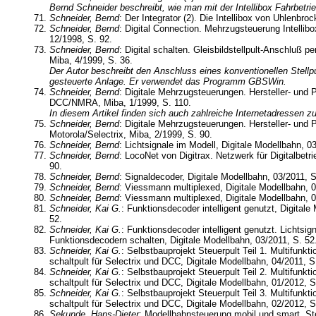
Bernd Schneider beschreibt, wie man mit der Intellibox Fahrbetr
Schneider, Bernd
: Der Integrator (2). Die Intellibox von Uhlenbro
Schneider, Bernd
: Digital Connection. Mehrzugsteuerung Intellib
12/1998, S. 92.
Schneider, Bernd
: Digital schalten. Gleisbildstellpult-Anschluß 
Miba, 4/1999, S. 36.
Der Autor beschreibt den Anschluss eines konventionellen Stellpul
gesteuerte Anlage. Er verwendet das Programm GBSWin.
Schneider, Bernd
: Digitale Mehrzugsteuerungen. Hersteller- und P
DCC/NMRA, Miba, 1/1999, S. 110.
In diesem Artikel finden sich auch zahlreiche Internetadressen
Schneider, Bernd
: Digitale Mehrzugsteuerungen. Hersteller- und P
Motorola/Selectrix, Miba, 2/1999, S. 90.
Schneider, Bernd
: Lichtsignale im Modell, Digitale Modellbahn, 0
Schneider, Bernd
: LocoNet von Digitrax. Netzwerk für Digitalbetri
90.
Schneider, Bernd
: Signaldecoder, Digitale Modellbahn, 03/2011, S
Schneider, Bernd
: Viessmann multiplexed, Digitale Modellbahn, 0
Schneider, Bernd
: Viessmann multiplexed, Digitale Modellbahn, 0
Schneider, Kai G.
: Funktionsdecoder intelligent genutzt, Digitale
52.
Schneider, Kai G.
: Funktionsdecoder intelligent genutzt. Lichtsig
Funktionsdecodern schalten, Digitale Modellbahn, 03/2011, S. 52
Schneider, Kai G.
: Selbstbauprojekt Steuerpult Teil 1. Multifunkti
schaltpult für Selectrix und DCC, Digitale Modellbahn, 04/2011, S
Schneider, Kai G.
: Selbstbauprojekt Steuerpult Teil 2. Multifunkti
schaltpult für Selectrix und DCC, Digitale Modellbahn, 01/2012, S
Schneider, Kai G.
: Selbstbauprojekt Steuerpult Teil 3. Multifunkti
schaltpult für Selectrix und DCC, Digitale Modellbahn, 02/2012, S
Sekunde, Hans-Dieter
: Modellbahnsteuerung mobil und smart. St