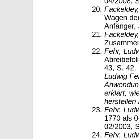
04/2008, S
Fackeldey,
Wagen der
Anfänger,
Fackeldey,
Zusammenb
Fehr, Lud
Abreibefol
43, S. 42.
Ludwig Feh
Anwendung
erklärt, w
herstellen
Fehr, Lud
1770 als 
02/2003, S
Fehr, Lud