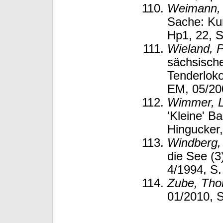
Weimann,
Sache: Ku
Hp1, 22, S
Wieland, P
sächsisch
Tenderlok
EM, 05/200
Wimmer, 
'Kleine' B
Hingucker,
Windberg,
die See (3
4/1994, S.
Zube, Th
01/2010, S