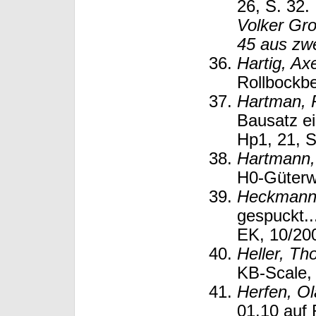
26, S. 32.
Volker Gr
45 aus zwe
Hartig, Axe
Rollbockbe
Hartman, 
Bausatz e
Hp1, 21, S
Hartmann,
H0-Güterw
Heckmann
gespuckt..
EK, 10/200
Heller, T
KB-Scale,
Herfen, Ol
01.10 auf 