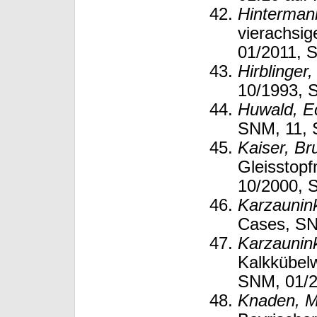
Hintermann
vierachsi
01/2011, S
Hirblinger
10/1993, S
Huwald, E
SNM, 11, S
Kaiser, Br
Gleisstop
10/2000, S
Karzaunink
Cases, SN
Karzaunink
Kalkkübel
SNM, 01/2
Knaden, M