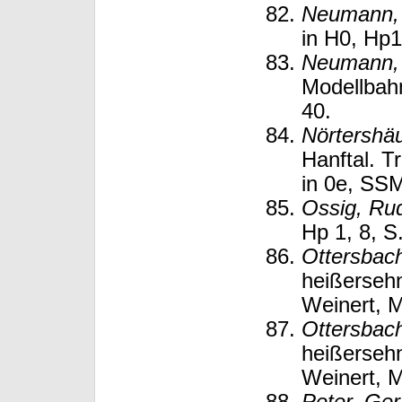
Neumann, 
in H0, Hp1
Neumann, 
Modellbah
40.
Nörtershäu
Hanftal. 
in 0e, SSM
Ossig, Rud
Hp 1, 8, S
Ottersbac
heißersehn
Weinert, M
Ottersbac
heißersehn
Weinert, M