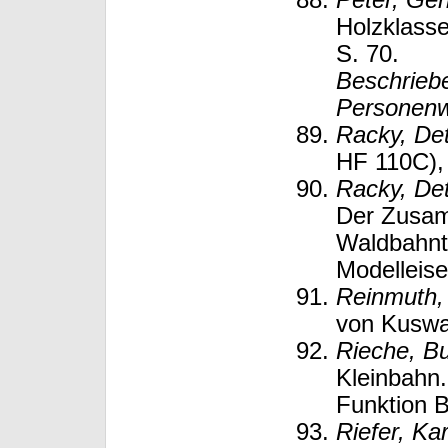
Peter, Ge
Holzklasse
S. 70.
Beschrieb
Personenw
Racky, Det
HF 110C),
Racky, Det
Der Zusa
Waldbahnt
Modelleis
Reinmuth,
von Kuswa 
Rieche, B
Kleinbahn
Funktion B
Riefer, Ka