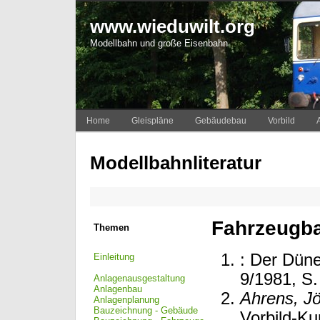
www.wieduwilt.org
Modellbahn und große Eisenbahn
Home
Gleispläne
Gebäudebau
Vorbild
Modellbahnliteratur
Fahrzeugb
Themen
: Der Düne
Einleitung
9/1981, S.
Anlagenausgestaltung
Anlagenbau
Ahrens, J
Anlagenplanung
Bauzeichnung - Gebäude
Vorbild-Ku