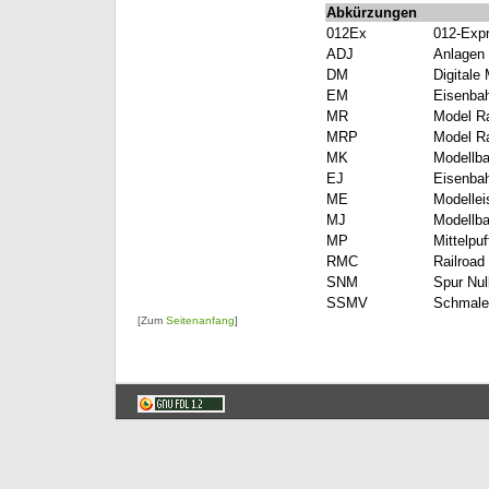
Abkürzungen
012Ex
012-Exp
ADJ
Anlagen 
DM
Digitale
EM
Eisenba
MR
Model Ra
MRP
Model Ra
MK
Modellba
EJ
Eisenbah
ME
Modellei
MJ
Modellba
MP
Mittelpuf
RMC
Railroad
SNM
Spur Nul
SSMV
Schmale
[Zum
Seitenanfang
]