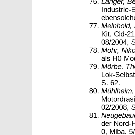
Langer, Be
Industrie-
ebensolche
Meinhold, 
Kit. Cid-2
08/2004, S
Mohr, Nik
als H0-Mod
Mörbe, T
Lok-Selbs
S. 62.
Mühlheim,
Motordrasi
02/2008, S
Neugebaue
der Nord-
0, Miba, 5