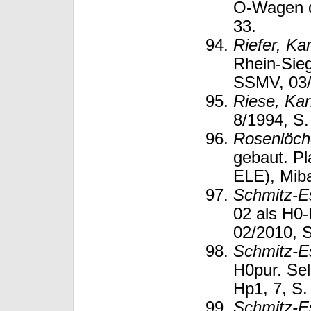
O-Wagen d
33.
Riefer, Ka
Rhein-Sie
SSMV, 03/
Riese, Karl
8/1994, S.
Rosenlöch
gebaut. P
ELE), Miba
Schmitz-Es
02 als H0-
02/2010, S
Schmitz-Es
H0pur. Se
Hp1, 7, S.
Schmitz-Es