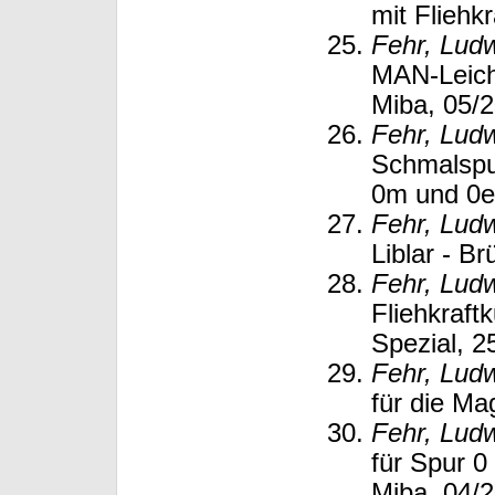
mit Fliehk
Fehr, Lud
MAN-Leich
Miba, 05/2
Fehr, Lud
Schmalspu
0m und 0e,
Fehr, Lud
Liblar - B
Fehr, Lud
Fliehkraft
Spezial, 2
Fehr, Lud
für die Ma
Fehr, Lud
für Spur 0
Miba, 04/2